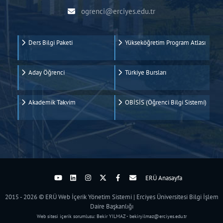
ogrenci@erciyes.edu.tr
Ders Bilgi Paketi
Yükseköğretim Program Atlası
Aday Öğrenci
Türkiye Bursları
Akademik Takvim
OBİSİS (Öğrenci Bilgi Sistemi)
ERÜ Anasayfa
2015 - 2026 © ERÜ Web İçerik Yönetim Sistemi | Erciyes Üniversitesi Bilgi İşlem
Daire Başkanlığı
Web sitesi içerik sorumlusu: Bekir YILMAZ - bekiryilmaz@erciyes.edu.tr