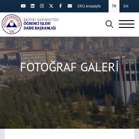
ERÜ Anasayfa
TR
EN
×
FOTOĞRAF GALERİ