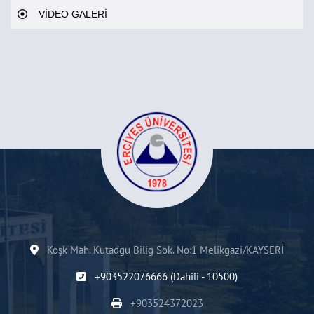
VİDEO GALERİ
Köşk Mah. Kutadgu Bilig Sok. No:1 Melikgazi/KAYSERİ
+903522076666 (Dahili - 10500)
+903524372023