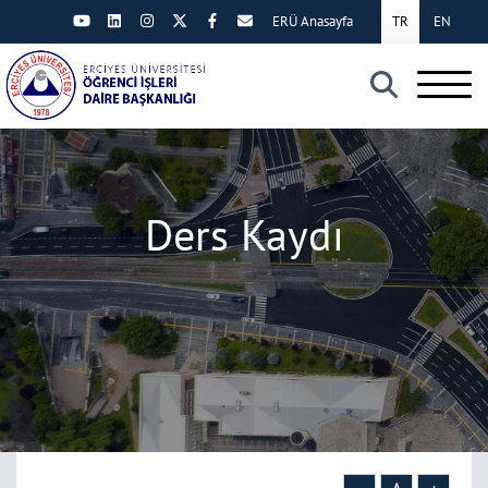
ERÜ Anasayfa
TR
EN
×
Ders Kaydı