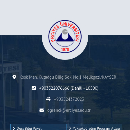
Köşk Mah. Kutadgu Bilig Sok. No:1 Melikgazi/KAYSERİ
+903522076666 (Dahili - 10500)
+903524372023
ogrenci@erciyes.edu.tr
Ders Bilgi Paketi
Yükseköğretim Program Atlası