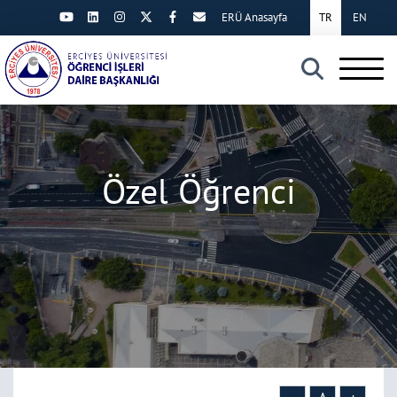
ERÜ Anasayfa
TR
EN
×
Özel Öğrenci