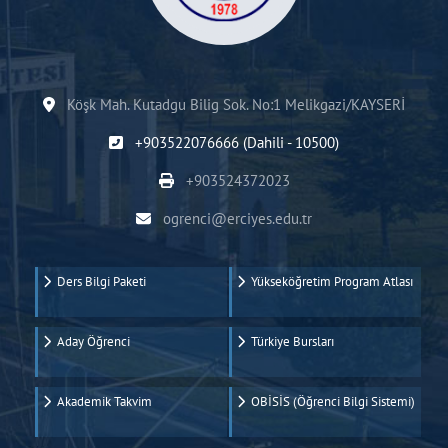
Köşk Mah. Kutadgu Bilig Sok. No:1 Melikgazi/KAYSERİ
+903522076666 (Dahili - 10500)
+903524372023
ogrenci@erciyes.edu.tr
Ders Bilgi Paketi
Yükseköğretim Program Atlası
Aday Öğrenci
Türkiye Bursları
Akademik Takvim
OBİSİS (Öğrenci Bilgi Sistemi)