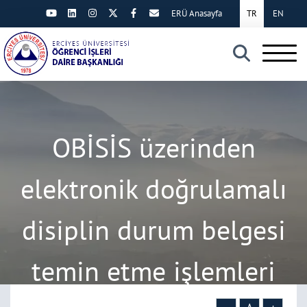
ERÜ Anasayfa
TR
EN
×
OBİSİS üzerinden
elektronik doğrulamalı
disiplin durum belgesi
temin etme işlemleri