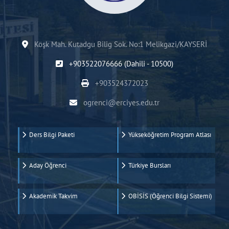
Köşk Mah. Kutadgu Bilig Sok. No:1 Melikgazi/KAYSERİ
+903522076666 (Dahili - 10500)
+903524372023
ogrenci@erciyes.edu.tr
Ders Bilgi Paketi
Yükseköğretim Program Atlası
Aday Öğrenci
Türkiye Bursları
Akademik Takvim
OBİSİS (Öğrenci Bilgi Sistemi)