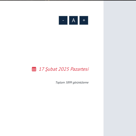
-
A
+
17 Şubat 2025 Pazartesi
Toplam
5899
görüntüleme