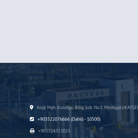
Köşk Mah. Kutadgu Bilig Sok. No:1 Melikgazi/KAYSE
+903522076666 (Dahili - 10500)
+903524372023