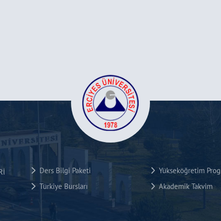
Ders Bilgi Paketi
Yükseköğretim Progr
Rİ
Türkiye Bursları
Akademik Takvim