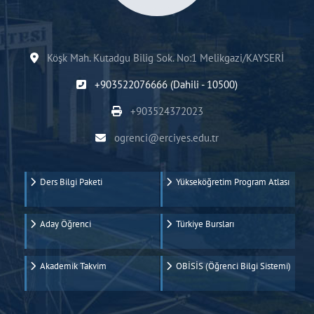
Köşk Mah. Kutadgu Bilig Sok. No:1 Melikgazi/KAYSERİ
+903522076666 (Dahili - 10500)
+903524372023
ogrenci@erciyes.edu.tr
Ders Bilgi Paketi
Yükseköğretim Program Atlası
Aday Öğrenci
Türkiye Bursları
Akademik Takvim
OBİSİS (Öğrenci Bilgi Sistemi)