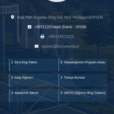
Köşk Mah. Kutadgu Bilig Sok. No:1 Melikgazi/KAYSERİ
+903522076666 (Dahili - 10500)
+903524372023
ogrenci@erciyes.edu.tr
Ders Bilgi Paketi
Yükseköğretim Program Atlası
Aday Öğrenci
Türkiye Bursları
Akademik Takvim
OBİSİS (Öğrenci Bilgi Sistemi)